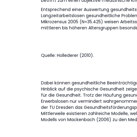
betrifft zum einen objektive medizinische Kr
Entsprechend einer Auswertung gesundheitsbe
Langzeitarbeitslosen gesundheitliche Probl
Mikrozensus 2005 (N=35.425) weisen Arbeits
mittleren bis höheren Altersgruppen besonders
Quelle: Hollederer (2010).
Dabei können gesundheitliche Beeinträchtigu
Hinblick auf die psychische Gesundheit zeigen
für die Gesundheit. Trotz der Häufung gesu
Erwerbslosen nur vermindert wahrgenommen, z
der TU Dresden das Gesundheitsförderungspro
Mittlerweile existieren zahlreiche Modelle, 
Modells von Mackenbach (2006) zu den Media