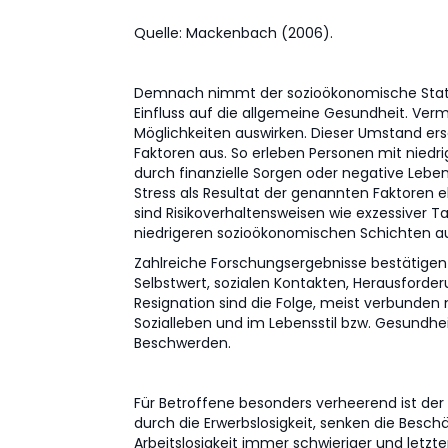
Quelle: Mackenbach (2006).
Demnach nimmt der sozioökonomische Status,
Einfluss auf die allgemeine Gesundheit. Verm
Möglichkeiten auswirken. Dieser Umstand ers
Faktoren aus. So erleben Personen mit nied
durch finanzielle Sorgen oder negative Leb
Stress als Resultat der genannten Faktoren
sind Risikoverhaltensweisen wie exzessiver
niedrigeren sozioökonomischen Schichten aus
Zahlreiche Forschungsergebnisse bestätigen de
Selbstwert, sozialen Kontakten, Herausforder
Resignation sind die Folge, meist verbunde
Sozialleben und im Lebensstil bzw. Gesundhei
Beschwerden.
Für Betroffene besonders verheerend ist der
durch die Erwerbslosigkeit, senken die Besc
Arbeitslosigkeit immer schwieriger und letzt