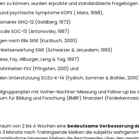
llen zu können, wurden erprobte und standardisierte Fragebögen 
le und psychische Symptome KÖPS ( Manz, 1998),
ionaires GHQ-12 (Goldberg, 1972)
Scale SOC-13 (Antonovsky, 1987)
gen nach Ellis SIGE (Kurzbuch, 2000)
amkeitserwartung SWE (Schwarzer & Jerusalem, 1993)
rese, Fay, Hilburger, Leng & Tag, 1997)
ohnheiten FSV (Pfingsten, 2001) und
alen Unterstützung SOZU-K-14 (Fydrich, Sommer & Brähler, 2000
ollgruppenplan mit Vorher-Nachher-Messung und Follow-up bis 
um für Bildung und Forschung (BMBF) finanziert (Förderkennzeic
itraum von 2 bis 4 Wochen eine
bedeutsame Verbesserung der
h 3 Monate nach Trainingsende bleiben die subjektiv wahrgeno
iningsteilnahme hingegen blieben die Beschwerden über den ge