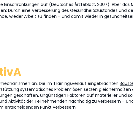
e Einschränkungen auf (Deutsches Ärzteblatt, 2007). Aber das M
chen: Durch eine Verbesserung des Gesundheitszustandes und 
nce, wieder Arbeit zu finden – und damit wieder in gesundheits
tivA
rkmechanismen an. Die im Trainingsverlauf eingebrachten
Baust
rstützung systematisches Problemlösen setzen gleichermaßen a
ungen geschaffen, ungünstigen Faktoren auf materieller und s
und Aktivität der Teilnehmenden nachhaltig zu verbessern – u
inem entscheidenden Punkt verbessern.