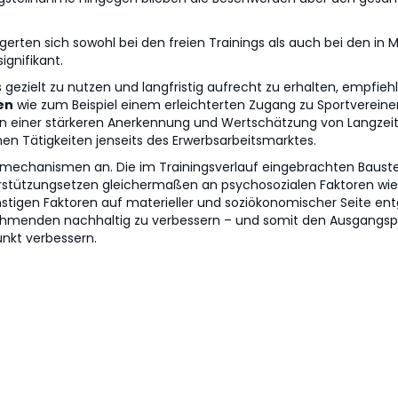
gerten sich sowohl bei den freien Trainings als auch bei den i
gnifikant.
 gezielt zu nutzen und langfristig aufrecht zu erhalten, empfieh
en
wie zum Beispiel einem erleichterten Zugang zu Sportvereine
n einer stärkeren Anerkennung und Wertschätzung von Langzeit
en Tätigkeiten jenseits des Erwerbsarbeitsmarktes.
kmechanismen an. Die im Trainingsverlauf eingebrachten Baustei
rstützungsetzen gleichermaßen an psychosozialen Faktoren wie 
tigen Faktoren auf materieller und soziökonomischer Seite en
lnehmenden nachhaltig zu verbessern – und somit den Ausgangsp
nkt verbessern.