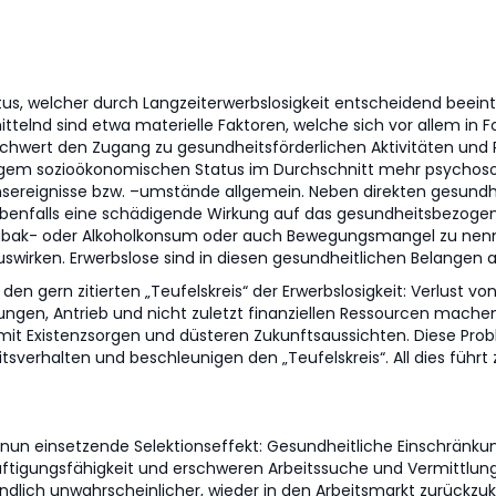
 welcher durch Langzeiterwerbslosigkeit entscheidend beeinträc
ittelnd sind etwa materielle Faktoren, welche sich vor allem in
chwert den Zugang zu gesundheitsförderlichen Aktivitäten und 
rigem sozioökonomischen Status im Durchschnitt mehr psychosozi
ensereignisse bzw. –umstände allgemein. Neben direkten gesundh
 ebenfalls eine schädigende Wirkung auf das gesundheitsbezog
 Tabak- oder Alkoholkonsum oder auch Bewegungsmangel zu nennen
wirken. Erwerbslose sind in diesen gesundheitlichen Belangen a
n gern zitierten „Teufelskreis“ der Erwerbslosigkeit: Verlust von 
ungen, Antrieb und nicht zuletzt finanziellen Ressourcen machen 
n mit Existenzsorgen und düsteren Zukunftsaussichten. Diese Pr
tsverhalten und beschleunigen den „Teufelskreis“. All dies führ
 nun einsetzende Selektionseffekt: Gesundheitliche Einschränku
häftigungsfähigkeit und erschweren Arbeitssuche und Vermittlung
endlich unwahrscheinlicher, wieder in den Arbeitsmarkt zurückzu