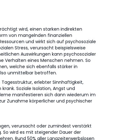
htigt wird, einen starken indirekten
 Form von mangelnden finanziellen
Ressourcen und wirkt sich auf psychosoziale
alen Stress, verursacht beispielsweise
eitlichen Auswirkungen kann psychosozialer
ene Verhalten eines Menschen nehmen. So
, welche sich ebenfalls stärker in
lso unmittelbar betroffen.
Tagesstruktur, erlebter Sinnhaftigkeit,
krank. Soziale Isolation, Angst und
obleme manifestieren sich dann wiederum im
t zur Zunahme körperlicher und psychischer
ngen, verursacht oder zumindest verstärkt
. So wird es mit steigender Dauer der
kehren. Rund 50% aller Langzeiterwerbslosen