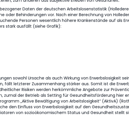
iterien, zum anderen das subjektive Erleben von Gesundheit.
zogener Daten der deutschen Arbeitslosenstatistik (Hollederer, 
eme oder Behinderungen vor. Nach einer Berechnung von Hollede
suchende Personen wesentlich höhere Krankenstände auf als Erwe
 stark ausfällt (siehe Grafik):
ngen sowohl Ursache als auch Wirkung von Erwerbslosigkeit sein
, fällt letzterer Zusammenhang stärker aus. Somit ist die Erwerbs
ndheitlicher Risiken werden herkömmliche Angebote zur Prävent
umal der Betrieb als Setting für Gesundheitsförderung hier entf
gramm „Aktive Bewältigung von Arbeitslosigkeit“ (AktivA) (Roth
welche den Einfluss von Erwerbslosigkeit auf den Gesundheitszust
toren von sozioökonomischem Status und Gesundheit stellt sic