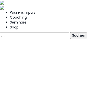
WissensImpuls
Coaching
Seminare
Shop
MOLA
– Menschen.
Organisationskultur.
Leistung.
Arbeitsgestaltung.
Beschäftigtenbefragung