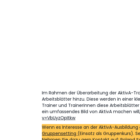
Eigenmotivatio
Weitere Neuigkeiten
Im Rahmen der Überarbeitung der AktivA-Tra
Arbeitsblätter hinzu. Diese werden in einer
Trainer und Trainerinnen diese Arbeitsblätter
ein umfassendes Bild von AktivA machen will
v=VbUyzOpItkw
Wenn es Interesse an der AktivA-Ausbildung gi
Gruppensetting
(Einsatz als Gruppenkurs). S
Nehmen Sie dazu gern Kontakt auf: Roland S