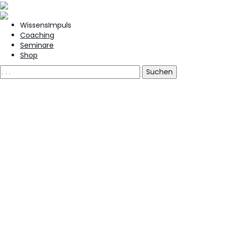
WissensImpuls
Coaching
Seminare
Shop
Neue AktivA-
Trainingsunterl
Arbeitsblatt zur
Stärkung der