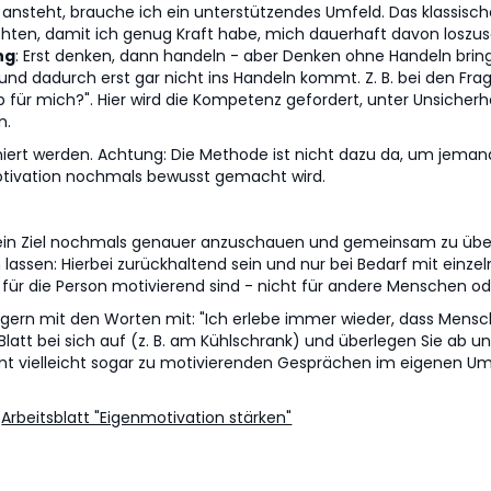
ansteht, brauche ich ein unterstützendes Umfeld. Das klassische B
hten, damit ich genug Kraft habe, mich dauerhaft davon loszu
ng
: Erst denken, dann handeln - aber Denken ohne Handeln brin
d dadurch erst gar nicht ins Handeln kommt. Z. B. bei den Frage
ob für mich?". Hier wird die Kompetenz gefordert, unter Unsicher
n.
efiniert werden. Achtung: Die Methode ist nicht dazu da, um jema
otivation nochmals bewusst gemacht wird.
 ein Ziel nochmals genauer anzuschauen und gemeinsam zu über
lassen: Hierbei zurückhaltend sein und nur bei Bedarf mit einzelne
für die Person motivierend sind - nicht für andere Menschen od
tt gern mit den Worten mit: "Ich erlebe immer wieder, dass Men
tt bei sich auf (z. B. am Kühlschrank) und überlegen Sie ab und z
t vielleicht sogar zu motivierenden Gesprächen im eigenen Umfe
:
Arbeitsblatt "Eigenmotivation stärken"