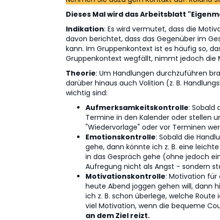
Dieses Mal wird das Arbeitsblatt "Eigenm
Indikation
: Es wird vermutet, dass die Moti
davon berichtet, dass das Gegenüber im Gesp
kann. Im Gruppenkontext ist es häufig so, d
Gruppenkontext wegfällt, nimmt jedoch die 
Theorie
: Um Handlungen durchzuführen brau
darüber hinaus auch Volition (z. B. Handlungsk
wichtig sind:
Aufmerksamkeitskontrolle
: Sobald
Termine in den Kalender oder stellen 
"Wiedervorlage" oder vor Terminen we
Emotionskontrolle
: Sobald die Hand
gehe, dann könnte ich z. B. eine leicht
in das Gespräch gehe (ohne jedoch ein
Aufregung nicht als Angst - sondern 
Motivationskontrolle
: Motivation fü
heute Abend joggen gehen will, dann hi
ich z. B. schon überlege, welche Route
viel Motivation, wenn die bequeme Cou
an dem Ziel reizt.