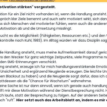
otivation stärken" vorgestellt.
vation für ein Ziel nicht vorhanden ist, wenn die Handlung anste
räch klar Ziele benennt und auch sehr motiviert wirkt, sich da
ass sich Menschen viel motivierter fühlen, wenn auch die andere
Motivation ab und die Umsetzung misslingt.
cht es die Möglichkeit (Fähigkeiten, Ressourcen etc.) und den 
ontrolle nach Kuhl, 1983). Im Alltag würden wir dazu Disziplin sag
 die Handlung ansteht, muss meine Aufmerksamkeit darauf gerich
uns den Wecker für ganz wichtige Zeitpunkte, viele Programme 
rden SMS-Erinnerungen verschickt.
lung ansteht, erzeuge ich für mich handlungsverstärkende Emot
e Unsicherheit und ergänzend Neugierde erzeugen. Die leichte Uns
en Blackout zu haben) und die Neugierde sorgt dafür, dass ich
stattdessen als die "Chance für Wachstum" wahrnehme.
r eine Sache ist nur dann sinnvoll, wenn ich gerade auch handlung
lft mir diese Motivation während der Dienstbesprechung nicht. H
 ich laufe, statt der Besprechung zu folgen. Auf der anderen Sei
ch "ruft".
Hier setzt auch das Arbeitsblatt an, indem es mir