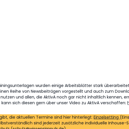
n
iningsunterlagen wurden einige Arbeitsblätter stark überarbei
 kleinen Reihe von Newsbeiträgen vorgestellt und auch zum Down
 nutzen und allen, die AktivA noch gar nicht inhaltlich kennen, e
, kann sich diesen gern über unser Video zu AktivA verschaffen:
bt, die aktuellen Termine sind hier hinterlegt:
Einzelsetting
(Ein
elbstverständlich sind jederzeit zusätzliche individuelle Inhouse
chulz (
schulz@wissensimpuls.de
).