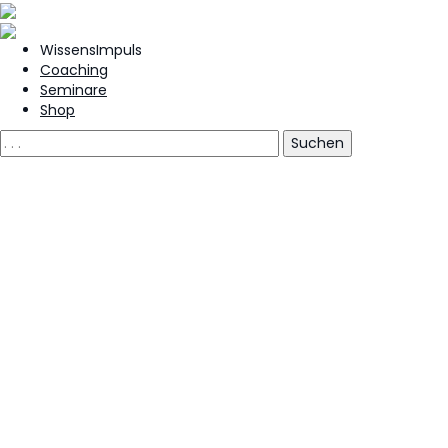
WissensImpuls
Coaching
Seminare
Shop
Gesundheitsorientierte
Beratungsgespräche mit
Skype for Business
Weitere Neuigkeiten