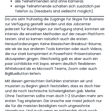
alle Teilnehmenden sind ohne Kameras
einige Teilnehmende schalten sich zusätzlich per
Telefon zu (Headsets sind vielleicht möglich).
Da uns sehr frühzeitig die Zugänge für Skype for Business
zur Verfügung gestellt wurden und das Jobcenter
jederzeit für Rückfragen zur Verfügung stand, konnten wir
intensiv die einzelnen Methoden auf der neuen Plattform
testen. Und so kamen natürlich auch die ersten
Herausforderungen: Keine klassischen Breakout-Räume,
wie wir sie aus anderen Tools kannten oder auch Videos,
die nur stark komprimiert in PowerPoint-Präsentationen
abzuspielen gingen. Gleichzeitig gab es aber auch ein
paar Lichtblicke mit bspw. einem deutlich flexibleren
Whiteboard als es Microsoft Teams, Zoom oder auch
BigBlueButton liefern.
Mit diesen gemischten Gefühlen starteten wir und
mussten zu Beginn gleich feststellen, dass es doch hier
und da noch technische Schwierigkeiten gab. Merke:
Ohne Testtermin sollte man doch 1-2 Stunden mehr am
ersten Tag einplanen. Die Ursache war meist jedoch nur
die für die meisten Beteiligten noch ungewohnte
Umgebung. Und auch wenn es mittendrin doch noch