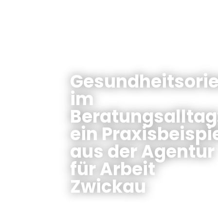
Gesundheitsorie
im
Beratungsalltag
ein Praxisbeispi
aus der Agentur
für Arbeit
Zwickau
Weitere Neuigkeiten