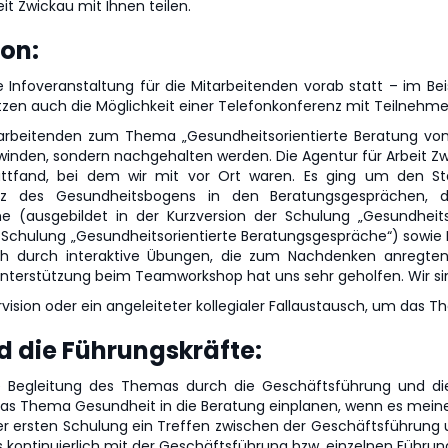
it Zwickau mit Ihnen teilen.
on:
e Infoveranstaltung für die Mitarbeitenden vorab statt – im B
tzen auch die Möglichkeit einer Telefonkonferenz mit Teilnehm
arbeitenden zum Thema „Gesundheitsorientierte Beratung von
nden, sondern nachgehalten werden. Die Agentur für Arbeit Zwi
ttfand, bei dem wir mit vor Ort waren. Es ging um den S
atz des Gesundheitsbogens in den Beratungsgesprächen, d
e (ausgebildet in der Kurzversion der Schulung „Gesundheit
er Schulung „Gesundheitsorientierte Beratungsgespräche“) sowi
ch durch interaktive Übungen, die zum Nachdenken anregten
 Unterstützung beim Teamworkshop hat uns sehr geholfen. Wir si
ision oder ein angeleiteter kollegialer Fallaustausch, um das T
d die Führungskräfte:
t die Begleitung des Themas durch die Geschäftsführung und di
r das Thema Gesundheit in die Beratung einplanen, wenn es meine
 der ersten Schulung ein Treffen zwischen der Geschäftsführun
kontinuierlich mit der Geschäftsführung bzw. einzelnen Führun