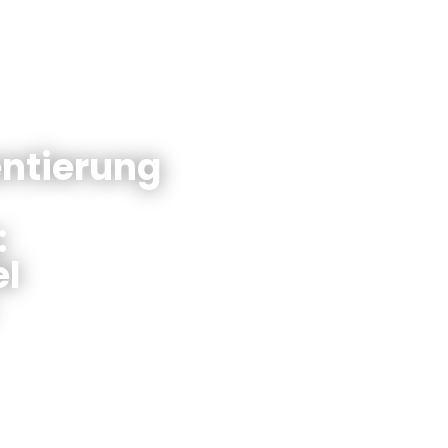
ntierung
:
el